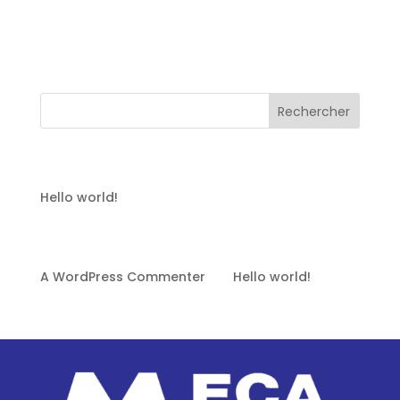
Welcome to WordPress. This is your first post.
Edit or delete it, then start writing!
Rechercher
Recent Posts
Hello world!
Recent Comments
A WordPress Commenter
sur
Hello world!