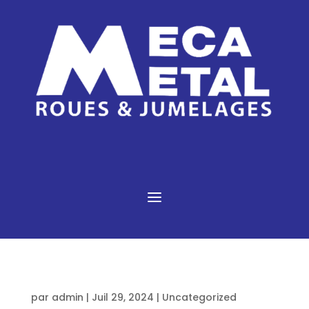
a
Hello world!
par
admin
|
Juil 29, 2024
|
Uncategorized